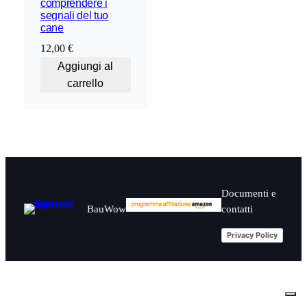
comprendere i
segnali del tuo
cane
12,00
€
Aggiungi al
carrello
Documenti e
contatti
BauWow
Privacy Policy